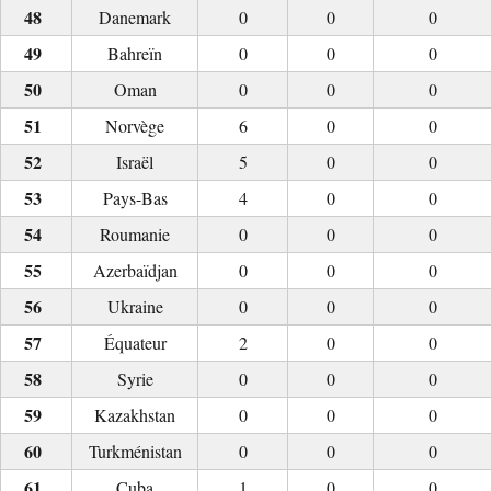
Danemark
0
0
0
Bahreïn
0
0
0
Oman
0
0
0
Norvège
6
0
0
Israël
5
0
0
Pays-Bas
4
0
0
Roumanie
0
0
0
Azerbaïdjan
0
0
0
Ukraine
0
0
0
Équateur
2
0
0
Syrie
0
0
0
Kazakhstan
0
0
0
Turkménistan
0
0
0
Cuba
1
0
0