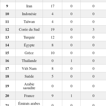
Iran
17
0
0
Indonésie
4
0
0
Taïwan
4
0
0
Corée du Sud
19
0
3
Turquie
12
0
0
Égypte
8
0
0
Grèce
10
0
0
Thaïlande
0
1
0
Viêt Nam
8
0
0
Suède
5
0
0
Arabie
0
0
0
saoudite
France
9
1
0
Émirats arabes
0
0
0