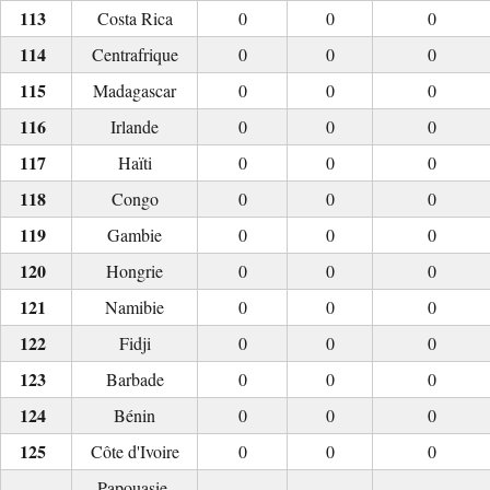
Costa Rica
0
0
0
Centrafrique
0
0
0
Madagascar
0
0
0
Irlande
0
0
0
Haïti
0
0
0
Congo
0
0
0
Gambie
0
0
0
Hongrie
0
0
0
Namibie
0
0
0
Fidji
0
0
0
Barbade
0
0
0
Bénin
0
0
0
Côte d'Ivoire
0
0
0
Papouasie-