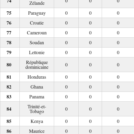
0
0
0
Zélande
Paraguay
0
0
0
Croatie
0
0
0
Cameroun
0
0
0
Soudan
0
0
0
Lettonie
0
0
0
République
0
0
0
dominicaine
Honduras
0
0
0
Ghana
0
0
0
Panama
0
0
0
Trinité-et-
0
0
0
Tobago
Kenya
0
0
0
Maurice
0
0
0