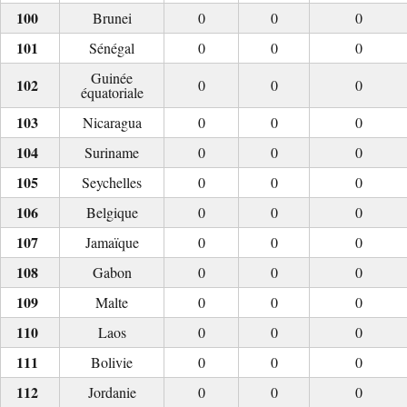
Brunei
0
0
0
Sénégal
0
0
0
Guinée
0
0
0
équatoriale
Nicaragua
0
0
0
Suriname
0
0
0
Seychelles
0
0
0
Belgique
0
0
0
Jamaïque
0
0
0
Gabon
0
0
0
Malte
0
0
0
Laos
0
0
0
Bolivie
0
0
0
Jordanie
0
0
0