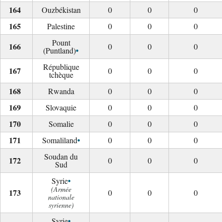
Ouzbékistan
0
0
0
Palestine
0
0
0
Pount
0
0
0
•
(Puntland)
République
0
0
0
tchèque
Rwanda
0
0
0
Slovaquie
0
0
0
Somalie
0
0
0
•
Somaliland
0
0
0
Soudan du
0
0
0
Sud
•
Syrie
(Armée
0
0
0
nationale
syrienne)
•
Syrie