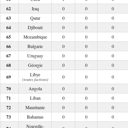
Iraq
0
0
0
Qatar
0
0
0
Djibouti
0
0
0
Mozambique
0
0
0
Bulgarie
0
0
0
Uruguay
0
0
0
Géorgie
0
0
0
Libye
0
0
0
(toutes factions)
Angola
0
0
0
Liban
0
0
0
Mauritanie
0
0
0
Bahamas
0
0
0
Nouvelle-