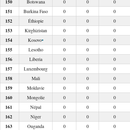
Botswana
0
0
0
Burkina Faso
0
0
0
Éthiopie
0
0
0
Kirghizistan
0
0
0
•
Kosovo
0
0
0
Lesotho
0
0
0
Liberia
0
0
0
Luxembourg
0
0
0
Mali
0
0
0
Moldavie
0
0
0
Mongolie
0
0
0
Népal
0
0
0
Niger
0
0
0
Ouganda
0
0
0