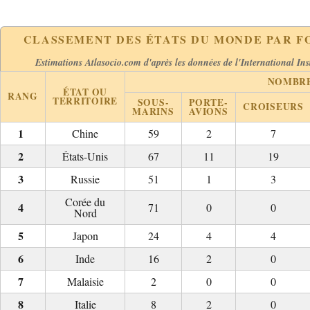
CLASSEMENT DES ÉTATS DU MONDE PAR FO
Estimations Atlasocio.com d'après les données de l'International Ins
NOMBRE
ÉTAT OU
RANG
TERRITOIRE
SOUS-
PORTE-
CROISEURS
MARINS
AVIONS
Chine
59
2
7
États-Unis
67
11
19
Russie
51
1
3
Corée du
71
0
0
Nord
Japon
24
4
4
Inde
16
2
0
Malaisie
2
0
0
Italie
8
2
0