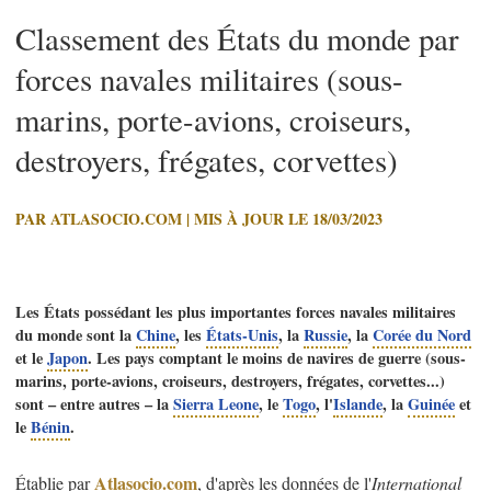
Classement des États du monde par
forces navales militaires (sous-
marins, porte-avions, croiseurs,
destroyers, frégates, corvettes)
PAR ATLASOCIO.COM | MIS À JOUR LE 18/03/2023
Les États possédant les plus importantes forces navales militaires
du monde sont la
Chine
, les
États-Unis
, la
Russie
, la
Corée du Nord
et le
Japon
. Les pays comptant le moins de navires de guerre (sous-
marins, porte-avions, croiseurs, destroyers, frégates, corvettes...)
sont – entre autres – la
Sierra Leone
, le
Togo
, l'
Islande
, la
Guinée
et
le
Bénin
.
Atlasocio.com
Établie par
, d'après les données de l'
International