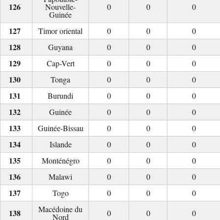
Nouvelle-
0
0
0
Guinée
Timor oriental
0
0
0
Guyana
0
0
0
Cap-Vert
0
0
0
Tonga
0
0
0
Burundi
0
0
0
Guinée
0
0
0
Guinée-Bissau
0
0
0
Islande
0
0
0
Monténégro
0
0
0
Malawi
0
0
0
Togo
0
0
0
Macédoine du
0
0
0
Nord