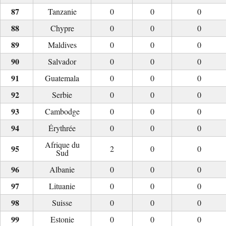
Tanzanie
0
0
0
Chypre
0
0
0
Maldives
0
0
0
Salvador
0
0
0
Guatemala
0
0
0
Serbie
0
0
0
Cambodge
0
0
0
Érythrée
0
0
0
Afrique du
2
0
0
Sud
Albanie
0
0
0
Lituanie
0
0
0
Suisse
0
0
0
Estonie
0
0
0