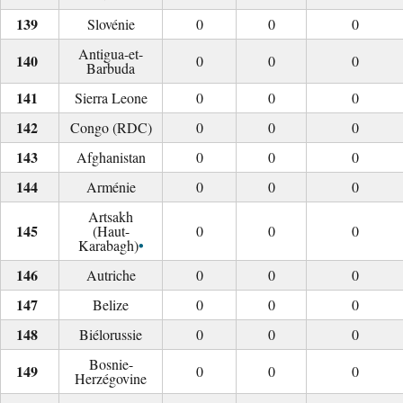
Slovénie
0
0
0
Antigua-et-
0
0
0
Barbuda
Sierra Leone
0
0
0
Congo (RDC)
0
0
0
Afghanistan
0
0
0
Arménie
0
0
0
Artsakh
(Haut-
0
0
0
•
Karabagh)
Autriche
0
0
0
Belize
0
0
0
Biélorussie
0
0
0
Bosnie-
0
0
0
Herzégovine