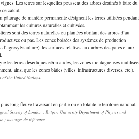
s vignes. Les terres sur lesquelles poussent des arbres destinés à faire du
 ce calcul.
n pâturage de manière permanente désignent les terres utilisées pendant
tamment les cultures naturelles et cultivées.
ières sont des terres naturelles ou plantées abritant des arbres d’au
 productives ou pas. Les zones boisées des systèmes de production
s d’agrosylviculture), les surfaces relatives aux arbres des parcs et aux
l.
ne les terres désertiques et/ou arides, les zones montagneuses inutilisée
ent, ainsi que les zones bâties (villes, infrastructures diverses, etc.).
 of the United Nations.
lus long fleuve traversant en partie ou en totalité le territoire national.
gical Society of London ; Rutgers University Department of Physics and
ue ; ouvrages de référence.