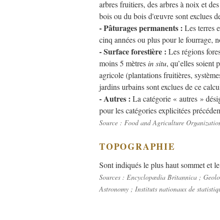
arbres fruitiers, des arbres à noix et de
bois ou du bois d'œuvre sont exclues de
- Pâturages permanents :
Les terres e
cinq années ou plus pour le fourrage, no
- Surface forestière :
Les régions forest
moins 5 mètres
in situ
, qu’elles soient
agricole (plantations fruitières, système
jardins urbains sont exclues de ce calcu
- Autres :
La catégorie « autres » désig
pour les catégories explicitées précédemm
Source : Food and Agriculture Organization
TOPOGRAPHIE
Sont indiqués le plus haut sommet et le p
Sources : Encyclopædia Britannica ; Geolo
Astronomy ; Instituts nationaux de statistiq