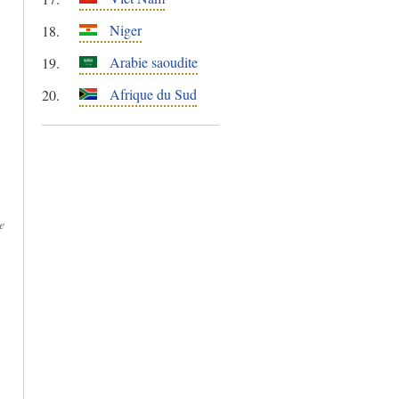
Niger
Arabie saoudite
Afrique du Sud
e