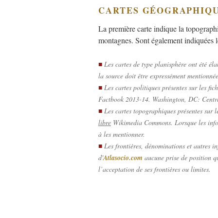
CARTES GÉOGRAPHIQ
La première carte indique la topographi
montagnes. Sont également indiquées les
■
Les cartes de type planisphère ont été él
la source doit être expressément mentionnée
■
Les cartes politiques présentes sur les fic
Factbook 2013-14. Washington, DC: Centra
■
Les cartes topographiques présentes sur le
libre
Wikimedia Commons
. Lorsque les inf
à les mentionner.
■
Les frontières, dénominations et autres inf
d'
Atlasocio.com
aucune prise de position qu
l’acceptation de ses frontières ou limites.