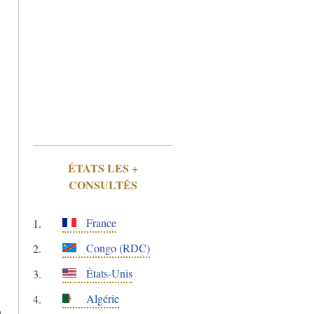
ÉTATS LES +
CONSULTÉS
France
Congo (RDC)
États-Unis
Algérie
n