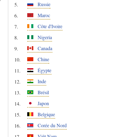
Russie
Maroc
Côte d'Ivoire
Nigeria
Canada
Chine
Égypte
Inde
Brésil
Japon
Belgique
Corée du Nord
Viêt Nam