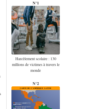
N°1
Harcèlement scolaire : 130
millions de victimes à travers le
monde
u
N°2
s