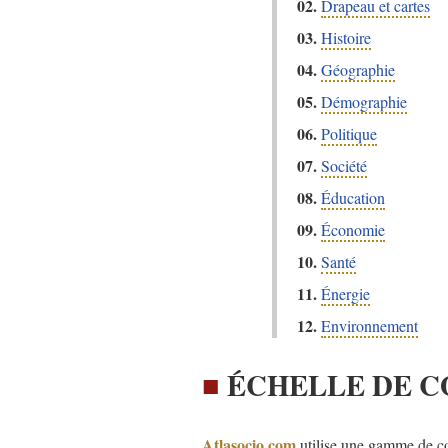
02.
Drapeau et cartes
03.
Histoire
04.
Géographie
05.
Démographie
06.
Politique
07.
Société
08.
Éducation
09.
Économie
10.
Santé
11.
Énergie
12.
Environnement
■
ÉCHELLE DE 
Atlasocio.com
utilise une gamme de co