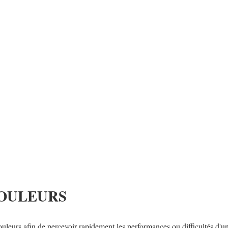
COULEURS
uleurs afin de percevoir rapidement les performances ou difficultés d'u