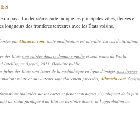
UES
e du pays. La deuxième carte indique les principales villes, fleuves et
 longueurs des frontières terrestres avec les États voisins.
aborées par
Atlasocio.com
, toute modification est interdite. En cas d'utilisation,
.
hes des États
sont entrées dans le domaine public
et sont issues du
World
l Intelligence Agency, 2013. Domaine public
.
s fiches des États sont issues de la médiathèque en ligne d'images
sous licence
ormations relatives aux auteurs sont clairement précisées,
Atlasocio.com
s'engag
ormations indiquées sur les cartes et fiches statistiques n’impliquent de la part
ant au statut juridique d'un État ou territoire donné, ni l’approbation ou