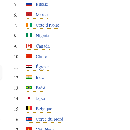
Russie
Maroc
Côte d'Ivoire
Nigeria
Canada
Chine
Égypte
Inde
Brésil
Japon
Belgique
i
Corée du Nord
Viêt Nam