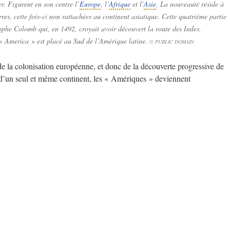
r. Figurent en son centre l’
Europe
, l’
Afrique
et l’
Asie
. La nouveauté réside à
es, cette fois-ci non rattachées au continent asiatique. Cette quatrième partie
ophe Colomb qui, en 1492, croyait avoir découvert la route des Indes.
 « America » est placé au Sud de l’Amérique latine.
© PUBLIC DOMAIN
de la colonisation européenne, et donc de la découverte progressive de
e d’un seul et même continent, les « Amériques » deviennent