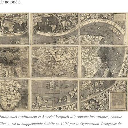
e notoriété.
tolomaei traditionem et Americi Vespucii aliorumque lustrationes
, connue
ller », est la mappemonde établie en 1507 par le Gymnasium Vosagense de