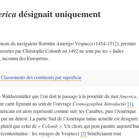
désignait uniquement
rica
énom du navigateur florentin Amerigo Vespucci (1454-1512), premier
ouvertes par Christophe Colomb en 1492 ne sont pas les « Indes
t, inconnu des Européens.
:
Classements des continents par superficie
 Waldseemüller que l’on doit le passage à la postérité du mot
America
,
une carte figurant au sein de l’ouvrage
Cosmographiæ Introductio
[1]
,
méricain est alors représenté comme suit: les Caraïbes, puis l’Amérique
ar un détroit. La partie Sud de l’Amérique latine actuelle est désignée
plutôt que celui de
« Colomb »
. Un choix qui peut paraître aujourd’hu
 recontextualisé : les voyages de Vespucci
[2]
bénéficiaient tout