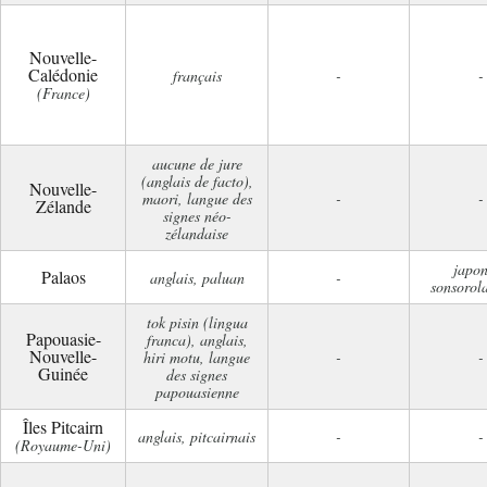
Nouvelle-
Calédonie
français
-
-
(France)
aucune de jure
(anglais de facto),
Nouvelle-
maori, langue des
-
-
Zélande
signes néo-
zélandaise
japon
Palaos
anglais, paluan
-
sonsorola
tok pisin (lingua
Papouasie-
franca), anglais,
Nouvelle-
hiri motu, langue
-
-
Guinée
des signes
papouasienne
Îles Pitcairn
anglais, pitcairnais
-
-
(Royaume-Uni)