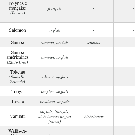
Polynésie
française
français
-
-
(France)
Salomon
anglais
-
-
Samoa
samoan, anglais
samoan
-
Samoa
américaines
samoan, anglais
-
-
(États-Unis)
Tokelau
(Nouvelle-
tokelau, anglais
-
-
Zélande)
Tonga
tongien, anglais
-
-
Tuvalu
tuvaluan, anglais
-
-
anglais, français,
Vanuatu
bichelamar (lingua
bichelamar
-
franca)
Wallis-et-