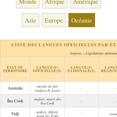
Monde
Afrique
Amérique
Asie
Europe
Océanie
LISTE DES LANGUES OFFICIELLES PAR ÉT
Sources : Législations nationa
ÉTAT OU
LANGUE(S)
LANGUE(S)
LANGU
TERRITOIRE
OFFICIELLE(S)
NATIONALE(S)
RÉGION
aucune de jure
Australie
-
-
(anglais de facto)
anglais, maori des
Îles Cook
-
-
îles Cook
anglais, fidjien,
Fidji
-
rotu
hindi des Fidji