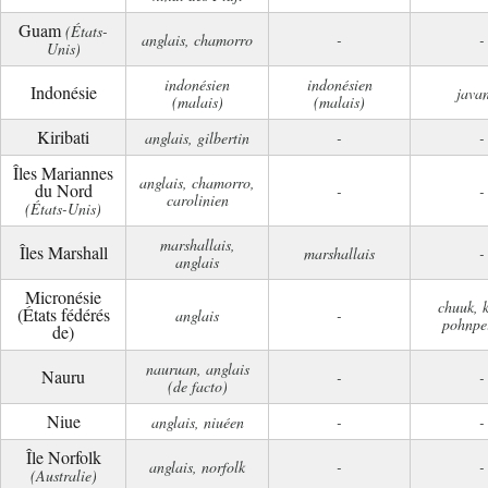
Guam
(États-
anglais, chamorro
-
-
Unis)
indonésien
indonésien
Indonésie
java
(malais)
(malais)
Kiribati
anglais, gilbertin
-
-
Îles Mariannes
anglais, chamorro,
du Nord
-
-
carolinien
(États-Unis)
marshallais,
Îles Marshall
marshallais
-
anglais
Micronésie
chuuk, 
(États fédérés
anglais
-
pohnpe
de)
nauruan, anglais
Nauru
-
-
(de facto)
Niue
anglais, niuéen
-
-
Île Norfolk
anglais, norfolk
-
-
(Australie)