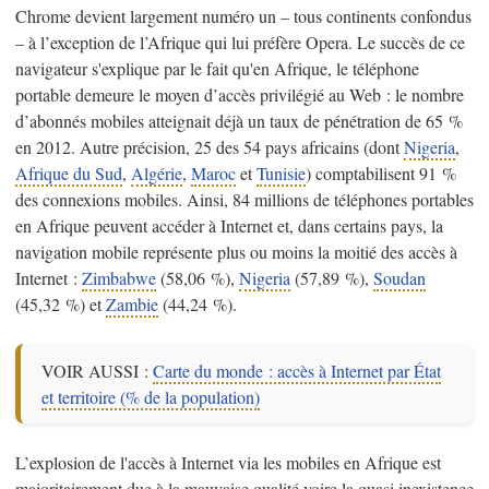
Chrome devient largement numéro un – tous continents confondus
– à l’exception de l’Afrique qui lui préfère Opera. Le succès de ce
navigateur s'explique par le fait qu'en Afrique, le téléphone
portable demeure le moyen d’accès privilégié au Web : le nombre
d’abonnés mobiles atteignait déjà un taux de pénétration de 65 %
en 2012. Autre précision, 25 des 54 pays africains (dont
Nigeria
,
Afrique du Sud
,
Algérie
,
Maroc
et
Tunisie
) comptabilisent 91 %
des connexions mobiles. Ainsi, 84 millions de téléphones portables
en Afrique peuvent accéder à Internet et, dans certains pays, la
navigation mobile représente plus ou moins la moitié des accès à
Internet :
Zimbabwe
(58,06 %),
Nigeria
(57,89 %),
Soudan
(45,32 %) et
Zambie
(44,24 %).
VOIR AUSSI :
Carte du monde : accès à Internet par État
et territoire (% de la population)
L’explosion de l'accès à Internet via les mobiles en Afrique est
majoritairement due à la mauvaise qualité voire la quasi inexistence