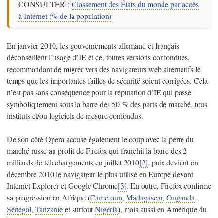
CONSULTER :
Classement des États du monde par accès
à Internet (% de la population)
En janvier 2010, les gouvernements allemand et français
déconseillent l’usage d’IE et ce, toutes versions confondues,
recommandant de migrer vers des navigateurs web alternatifs le
temps que les importantes failles de sécurité soient corrigées. Cela
n’est pas sans conséquence pour la réputation d’IE qui passe
symboliquement sous la barre des 50 % des parts de marché, tous
instituts et/ou logiciels de mesure confondus.
De son côté Opera accuse également le coup avec la perte du
marché russe au profit de Firefox qui franchit la barre des 2
milliards de téléchargements en juillet 2010
[2]
, puis devient en
décembre 2010 le navigateur le plus utilisé en Europe devant
Internet Explorer et Google Chrome
[3]
. En outre, Firefox confirme
sa progression en Afrique (
Cameroun
,
Madagascar
,
Ouganda
,
Sénégal
,
Tanzanie
et surtout
Nigeria
), mais aussi en Amérique du