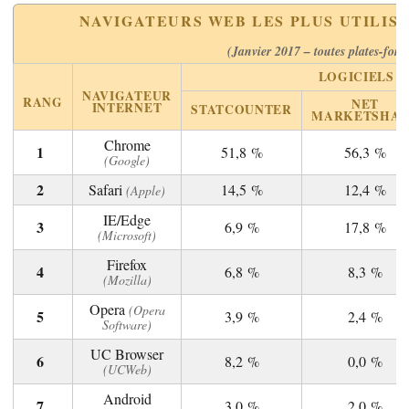
NAVIGATEURS WEB LES PLUS UTILISÉ
(Janvier 2017 – toutes plates-for
LOGICIELS 
NAVIGATEUR
RANG
NET
INTERNET
STATCOUNTER
MARKETSHA
Chrome
51,8 %
56,3 %
(Google)
Safari
14,5 %
12,4 %
(Apple)
IE/Edge
6,9 %
17,8 %
(Microsoft)
Firefox
6,8 %
8,3 %
(Mozilla)
Opera
(Opera
3,9 %
2,4 %
Software)
UC Browser
8,2 %
0,0 %
(UCWeb)
Android
3,0 %
2,0 %