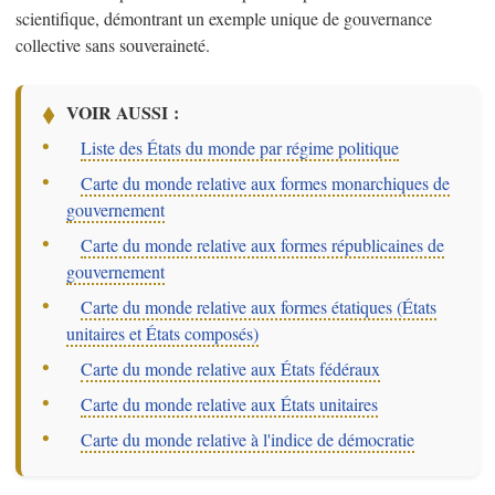
scientifique, démontrant un exemple unique de gouvernance
collective sans souveraineté.
VOIR AUSSI :
–
Liste des États du monde par régime politique
–
Carte du monde relative aux formes monarchiques de
gouvernement
–
Carte du monde relative aux formes républicaines de
gouvernement
–
Carte du monde relative aux formes étatiques (États
unitaires et États composés)
–
Carte du monde relative aux États fédéraux
–
Carte du monde relative aux États unitaires
–
Carte du monde relative à l'indice de démocratie