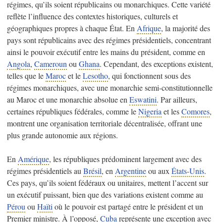
régimes, qu’ils soient républicains ou monarchiques. Cette variété
reflète l’influence des contextes historiques, culturels et
géographiques propres à chaque État. En
Afrique
, la majorité des
pays sont républicains avec des régimes présidentiels, concentrant
ainsi le pouvoir exécutif entre les mains du président, comme en
Angola
,
Cameroun
ou
Ghana
. Cependant, des exceptions existent,
telles que le
Maroc
et le
Lesotho
, qui fonctionnent sous des
régimes monarchiques, avec une monarchie semi-constitutionnelle
au Maroc et une monarchie absolue en
Eswatini
. Par ailleurs,
certaines républiques fédérales, comme le
Nigeria
et les
Comores
,
montrent une organisation territoriale décentralisée, offrant une
plus grande autonomie aux régions.
En
Amérique
, les républiques prédominent largement avec des
régimes présidentiels au
Brésil
, en
Argentine
ou aux
États-Unis
.
Ces pays, qu’ils soient fédéraux ou unitaires, mettent l’accent sur
un exécutif puissant, bien que des variations existent comme au
Pérou
ou
Haïti
où le pouvoir est partagé entre le président et un
Premier ministre. À l’opposé,
Cuba
représente une exception avec