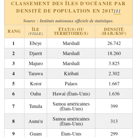
CLASSEMENT DES ÎLES D'OCÉANIE PAR
DENSITÉ DE POPULATION EN 2017
[1]
Source : Instituts nationaux officiels de statistique.
ÎLE
ÉTAT(S) OU
DENSITÉ
RANG
TERRITOIRE(S)
(HAB./KM²)
(VILLE)
Ebeye
Marshall
26.742
Djarrit
Marshall
18.260
Majuro
Marshall
3.825
Tarawa
Kiribati
2.302
Koror
Palaos
1.667
Oahu
Hawaï (États-Unis)
1.636
Samoa américaines
Tutuila
399
(États-Unis)
Samoa américaines
Aunu'u
313
(États-Unis)
Guam
États-Unis
299