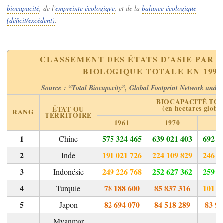
biocapacité
, de l'
empreinte écologique
, et de la
balance écologique
(déficit/excédent)
.
CLASSEMENT DES ÉTATS D'ASIE PAR 
BIOLOGIQUE TOTALE EN 1990
Source : “Total Biocapacity”, Global Footprint Network and Yo
BIOCAPACITÉ TO
(en hectares globa
ÉTAT OU
RANG
TERRITOIRE
1961
1970
19
575 324 465
639 021 403
692 8
Chine
191 021 726
224 109 829
246 5
Inde
249 226 768
252 627 362
259 4
Indonésie
78 188 600
85 837 316
101 1
Turquie
82 694 070
84 518 289
83 94
Japon
Myanmar