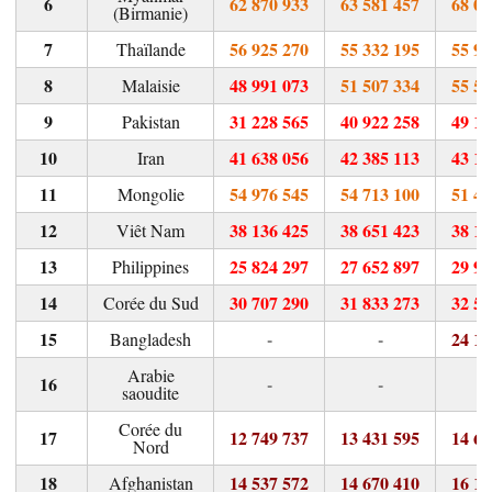
62 870 933
63 581 457
68 00
(Birmanie)
56 925 270
55 332 195
55 92
Thaïlande
48 991 073
51 507 334
55 59
Malaisie
31 228 565
40 922 258
49 17
Pakistan
41 638 056
42 385 113
43 15
Iran
54 976 545
54 713 100
51 40
Mongolie
38 136 425
38 651 423
38 17
Viêt Nam
25 824 297
27 652 897
29 97
Philippines
30 707 290
31 833 273
32 56
Corée du Sud
-
-
24 10
Bangladesh
Arabie
-
-
saoudite
Corée du
12 749 737
13 431 595
14 63
Nord
14 537 572
14 670 410
16 17
Afghanistan