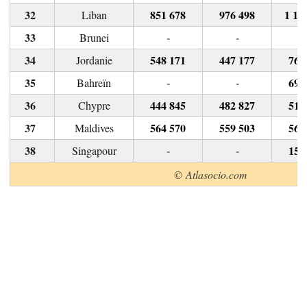
851 678
976 498
1 12
Liban
-
-
Brunei
548 171
447 177
764
Jordanie
-
-
696
Bahreïn
444 845
482 827
519
Chypre
564 570
559 503
563
Maldives
-
-
156
Singapour
© Atlasocio.com