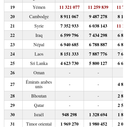
11 321 077
11 259 839
11 76
Yémen
8 911 067
9 487 278
8 13
Cambodge
7 352 933
6 038 143
11 16
Syrie
6 599 796
7 434 298
6 89
Iraq
6 940 685
6 788 887
6 89
Népal
8 151 333
7 887 776
7 62
Laos
4 623 730
5 800 127
6 60
Sri Lanka
-
-
Oman
Émirats arabes
-
-
4 85
unis
-
-
2 80
Bhoutan
-
-
2 50
Qatar
948 298
1 328 694
1 82
Israël
1 969 270
1 980 452
2 06
Timor oriental