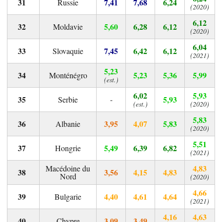
7,41
7,68
6,24
Russie
(2020)
6,12
5,60
6,28
6,12
Moldavie
(2020)
6,04
7,45
6,42
6,12
Slovaquie
(2021)
5,23
5,23
5,36
5,99
Monténégro
(est.)
6,02
5,93
-
5,93
Serbie
(est.)
(2020)
5,83
3,95
4,07
5,83
Albanie
(2020)
5,51
5,49
6,39
6,82
Hongrie
(2021)
4,83
Macédoine du
3,56
4,15
4,83
Nord
(2020)
4,66
4,40
4,61
4,64
Bulgarie
(2021)
4,16
4,63
3,09
3,49
Chypre