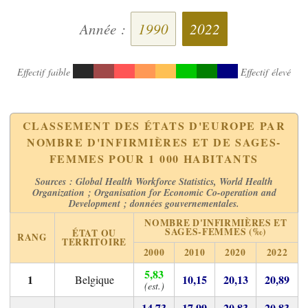
Année :
1990
2022
Effectif faible
Effectif élevé
CLASSEMENT DES ÉTATS D'EUROPE PAR
NOMBRE D'INFIRMIÈRES ET DE SAGES-
FEMMES POUR 1 000 HABITANTS
Sources : Global Health Workforce Statistics, World Health
Organization ; Organisation for Economic Co-operation and
Development ; données gouvernementales.
NOMBRE D'INFIRMIÈRES ET
SAGES-FEMMES (‰)
ÉTAT OU
RANG
TERRITOIRE
2000
2010
2020
2022
5,83
10,15
20,13
20,89
Belgique
(est.)
14,73
17,99
20,83
20,83