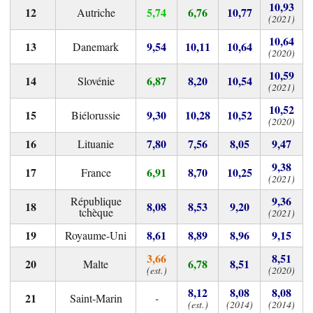
10,93
5,74
6,76
10,77
Autriche
(2021)
10,64
9,54
10,11
10,64
Danemark
(2020)
10,59
6,87
8,20
10,54
Slovénie
(2021)
10,52
9,30
10,28
10,52
Biélorussie
(2020)
7,80
7,56
8,05
9,47
Lituanie
9,38
6,91
8,70
10,25
France
(2021)
9,36
République
8,08
8,53
9,20
tchèque
(2021)
8,61
8,89
8,96
9,15
Royaume-Uni
3,66
8,51
6,78
8,51
Malte
(est.)
(2020)
8,12
8,08
8,08
-
Saint-Marin
(est.)
(2014)
(2014)