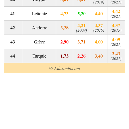
(2019)
(2021)
4,42
4,73
5,20
4,40
Lettonie
(2021)
4,21
4,37
4,37
3,28
Andorre
(2009)
(2015)
(2015)
4,09
2,90
3,71
4,00
Grèce
(2021)
3,43
1,73
2,26
3,40
Turquie
(2021)
© Atlasocio.com