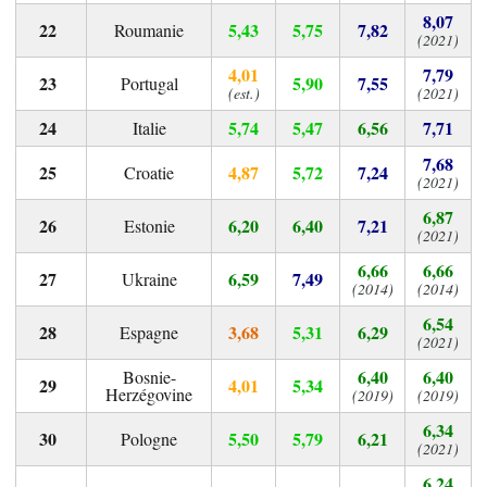
8,07
5,43
5,75
7,82
Roumanie
(2021)
4,01
7,79
5,90
7,55
Portugal
(est.)
(2021)
5,74
5,47
6,56
7,71
Italie
7,68
4,87
5,72
7,24
Croatie
(2021)
6,87
6,20
6,40
7,21
Estonie
(2021)
6,66
6,66
6,59
7,49
Ukraine
(2014)
(2014)
6,54
3,68
5,31
6,29
Espagne
(2021)
6,40
6,40
Bosnie-
4,01
5,34
Herzégovine
(2019)
(2019)
6,34
5,50
5,79
6,21
Pologne
(2021)
6,24