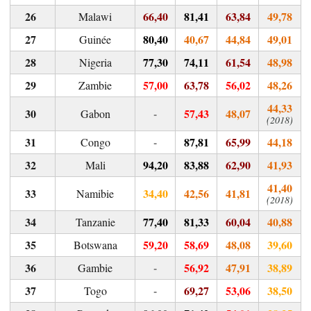
66,40
81,41
63,84
49,78
Malawi
80,40
40,67
44,84
49,01
Guinée
77,30
74,11
61,54
48,98
Nigeria
57,00
63,78
56,02
48,26
Zambie
44,33
-
57,43
48,07
Gabon
(2018)
-
87,81
65,99
44,18
Congo
94,20
83,88
62,90
41,93
Mali
41,40
34,40
42,56
41,81
Namibie
(2018)
77,40
81,33
60,04
40,88
Tanzanie
59,20
58,69
48,08
39,60
Botswana
-
56,92
47,91
38,89
Gambie
-
69,27
53,06
38,50
Togo