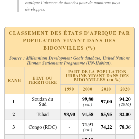
explique l’absence de données pour de nombreux pays
développés.
CLASSEMENT DES ÉTATS D'AFRIQUE PAR
POPULATION VIVANT DANS DES
BIDONVILLES (%)
Source : Millennium Development Goals database, United Nations
Human Settlements Programme (UN-Habitat).
PART DE LA POPULATION
URBAINE VIVANT DANS DES
ÉTAT OU
BIDONVILLES
(en %)
RANG
TERRITOIRE
1990
2000
2010
2020
99,80
94,20
Soudan du
-
97,00
Sud
(est.)
(2016)
98,90
91,58
85,95
82,00
Tchad
71,91
-
74,22
78,36
Congo (RDC)
(est.)