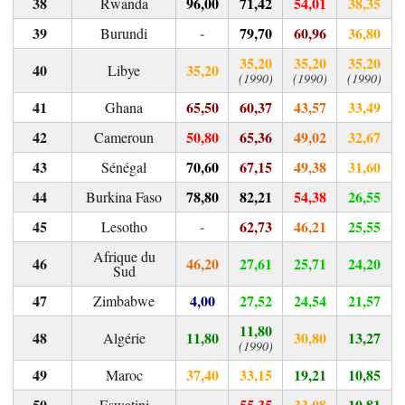
96,00
71,42
54,01
38,35
Rwanda
-
79,70
60,96
36,80
Burundi
35,20
35,20
35,20
35,20
Libye
(1990)
(1990)
(1990)
65,50
60,37
43,57
33,49
Ghana
50,80
65,36
49,02
32,67
Cameroun
70,60
67,15
49,38
31,60
Sénégal
78,80
82,21
54,38
26,55
Burkina Faso
-
62,73
46,21
25,55
Lesotho
Afrique du
46,20
27,61
25,71
24,20
Sud
4,00
27,52
24,54
21,57
Zimbabwe
11,80
11,80
30,80
13,27
Algérie
(1990)
37,40
33,15
19,21
10,85
Maroc
-
55,35
33,08
10,81
Eswatini