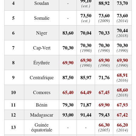
99,10
-
88,92
73,70
Soudan
(est.)
73,50
73,60
73,60
-
Somalie
(est.)
(2009)
(2014)
70,44
83,60
70,04
70,33
Niger
(2018)
70,30
70,30
70,30
70,30
Cap-Vert
(1990)
(1990)
(1990)
69,90
69,90
69,90
69,90
Érythrée
(1990)
(1990)
(1990)
68,91
87,50
85,97
71,76
Centrafrique
(2016)
68,60
65,40
64,49
67,45
Comores
(2018)
79,30
71,87
69,90
67,93
Bénin
93,00
91,44
79,43
67,42
Madagascar
66,30
66,20
Guinée
-
-
équatoriale
(2005)
(2014)