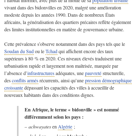
l’habitat informel, avec plus de la moitié de sa
population urbaine
vivant dans des bidonvilles en 2020, malgré une amélioration
modeste depuis les années 1990. Dans de nombreux États
africains, la généralisation des quartiers précaires reflète également
des limites institutionnelles en matière de gouvernance urbaine.
Cette prévalence s’observe notamment dans des pays tels que le
Soudan du Sud
ou le
Tchad
qui affichent encore des taux
supérieurs à 80 % en 2020. Ces niveaux élevés traduisent une
urbanisation rapide et largement non maîtrisée, marquée par
l’absence d’
infrastructures
adéquates, une
pauvreté
structurelle,
des
conflits armés
récurrents, ainsi qu’une
pression démographique
croissante
dépassant les capacités des villes à accueillir de
nouveaux habitants dans des conditions dignes.
En Afrique, le terme « bidonville » est nommé
différemment selon les pays :
–
achwayates
en
Algérie
;