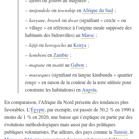
–
djebel
ou
gourbi
au Maghreb ;
–
imijondolo
ou
township
en
Afrique du Sud
;
–
karyane
,
brarek
ou
dwar
(signifiant « cercle » ou
« village » en référence à l’origine rurale supposée des
habitants des bidonvilles) au
Maroc
;
–
kijiji
ou
korogocho
au
Kenya
;
–
komboni
en
Zambie
;
–
mapane
ou
matiti
au
Gabon
;
–
musseques
(signifiant en langue kimbundu « quartier
rouge » en raison de la couleur de la terre utilisée pour
construire les habitations) en
Angola
.
En comparaison, l’Afrique du Nord présente des tendances plus
favorables. L’
Égypte
, par exemple, est passée de 50,2 % en 1990 à
moins de 1 % en 2020, une baisse qui s’explique en partie par des
évolutions méthodologiques mais aussi par des politiques
publiques volontaristes. Par ailleurs, des pays comme la
Tunisie
, le