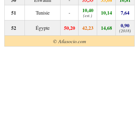
10,40
-
10,14
7,64
Tunisie
(est.)
0,90
50,20
42,23
14,68
Égypte
(2018)
© Atlasocio.com