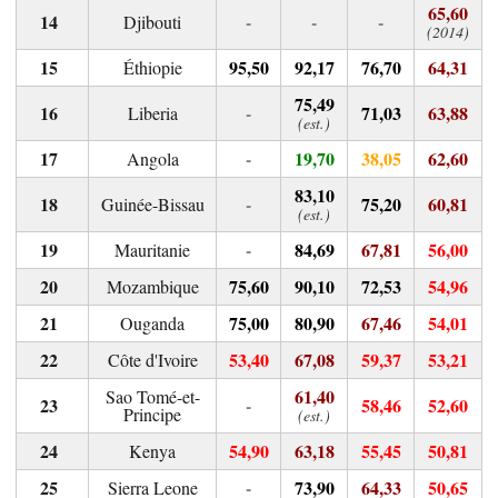
65,60
-
-
-
Djibouti
(2014)
95,50
92,17
76,70
64,31
Éthiopie
75,49
-
71,03
63,88
Liberia
(est.)
-
19,70
38,05
62,60
Angola
83,10
-
75,20
60,81
Guinée-Bissau
(est.)
-
84,69
67,81
56,00
Mauritanie
75,60
90,10
72,53
54,96
Mozambique
75,00
80,90
67,46
54,01
Ouganda
53,40
67,08
59,37
53,21
Côte d'Ivoire
61,40
Sao Tomé-et-
-
58,46
52,60
Principe
(est.)
54,90
63,18
55,45
50,81
Kenya
-
73,90
64,33
50,65
Sierra Leone