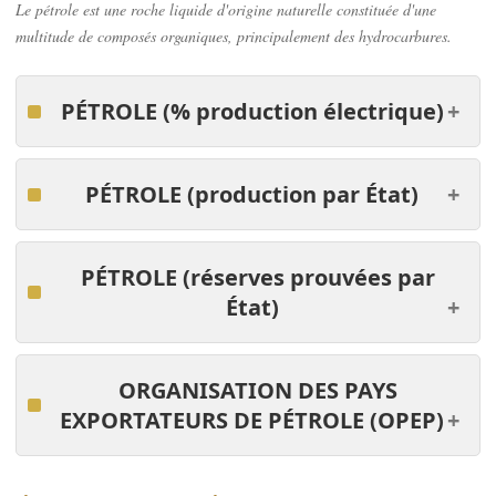
Le pétrole est une roche liquide d'origine naturelle constituée d'une
multitude de composés organiques, principalement des hydrocarbures.
PÉTROLE
(% production électrique)
PÉTROLE
(production par
É
tat)
PÉTROLE
(réserves prouvées par
É
tat)
ORGANISATION DES PAYS
EXPORTATEURS DE PÉTROLE (OPEP)