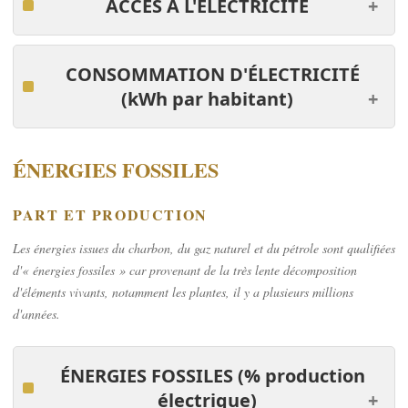
ACCÈS À L'ÉLECTRICITÉ
CONSOMMATION D'ÉLECTRICITÉ
(k
W
h par habitant)
ÉNERGIES FOSSILES
PART ET PRODUCTION
Les énergies issues du charbon, du gaz naturel et du pétrole sont qualifiées
d'« énergies fossiles » car provenant de la très lente décomposition
d'éléments vivants, notamment les plantes, il y a plusieurs millions
d'années.
ÉNERGIES FOSSILES
(% production
électrique)